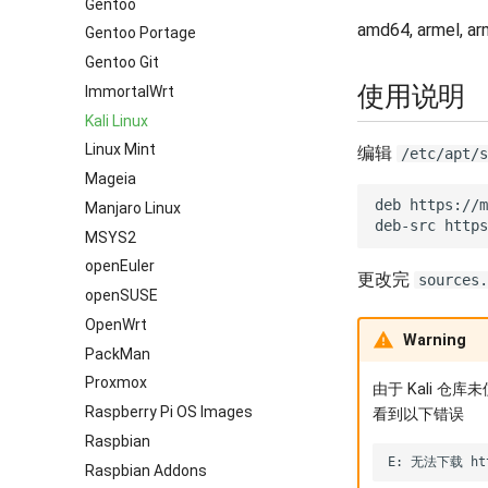
Gentoo
amd64, armel, ar
Gentoo Portage
Gentoo Git
使用说明
ImmortalWrt
Kali Linux
Linux Mint
编辑
/etc/apt/s
Mageia
deb https://m
Manjaro Linux
MSYS2
openEuler
更改完
sources.
openSUSE
OpenWrt
Warning
PackMan
Proxmox
由于 Kali 仓
Raspberry Pi OS Images
看到以下错误
Raspbian
Raspbian Addons