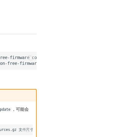
ree-firmware contrib

，可能会
pdate