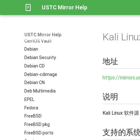
USTC Mirror Help
Black Arch
CachyOS
CentOS
CentOS Stream
Kali Linu
USTC Mirror Help
CentOS Vault
Debian
Debian Security
地址
Debian CD
Debian-cdimage
https://mirrors.u
Debian CN
Deb Multimedia
说明
EPEL
Fedora
Kali Linux 软件源
FreeBSD
FreeBSD pkg
支持的系
FreeBSD ports