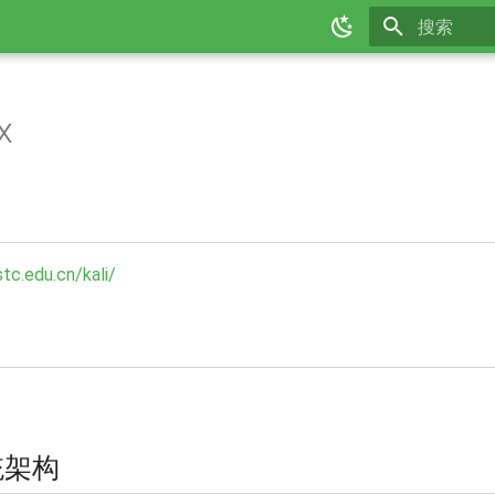
正在初始化
x
stc.edu.cn/kali/
统架构