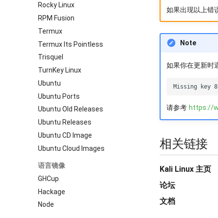
Rocky Linux
如果出现以上错
RPM Fusion
Termux
Note
Termux Its Pointless
Trisquel
如果你在更新时
TurnKey Linux
Ubuntu
Ubuntu Ports
请参考
https://w
Ubuntu Old Releases
Ubuntu Releases
Ubuntu CD Image
相关链接
Ubuntu Cloud Images
语言镜像
Kali Linux 主页
GHCup
论坛
Hackage
文档
Node
PyPI