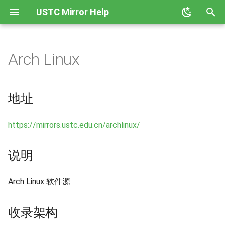
USTC Mirror Help
正
在
Arch Linux
地址
GHCup
Anaconda
初
始
说明
Hackage
Ceph
地址
化
收录架构
Node
CPAN
搜
https://mirrors.ustc.edu.cn/archlinux/
使用说明
PyPI
CRAN
索
说明
引
相关链接
Rubygems
Docker CE
擎
Arch Linux 软件源
Rust Crates
Docker Hub
收录架构
Rust Toolchain 反向代理
Emacs ELPA