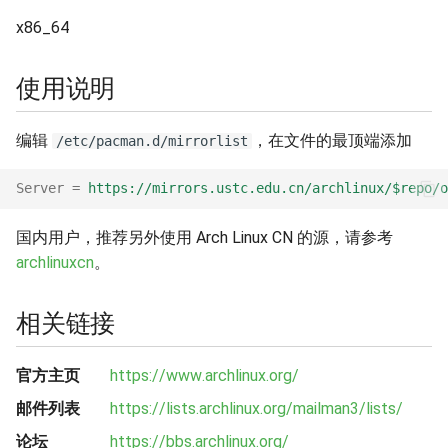
x86_64
Stackage
Flathub 缓存
GitHub Release
使用说明
Homebrew
编辑
，在文件的最顶端添加
/etc/pacman.d/mirrorlist
Homebrew Bottles
Server
=
https://mirrors.ustc.edu.cn/archlinux/$repo/o
InfluxData
国内用户，推荐另外使用 Arch Linux CN 的源，请参考
archlinuxcn
。
Kubernetes
相关链接
Linux 内核源码
MariaDB
官方主页
https://www.archlinux.org/
邮件列表
https://lists.archlinux.org/mailman3/lists/
Mozilla Firefox
论坛
https://bbs.archlinux.org/