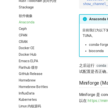
Rust Toolchain 反向代理
show_channel_
Stackage
软件镜像
Anaconda 
Anaconda
Ceph
目前我们为以下
CPAN
TUNA。
CRAN
conda-forg
Docker CE
bioconda
Docker Hub
Emacs ELPA
之后运行
conda 
Flathub 缓存
试配置是否正确
GitHub Release
Homebrew
Miniforge (M
Homebrew Bottles
InfluxData
Miniforge 是 
Kubernetes
以在
https://mir
Linux 内核源码