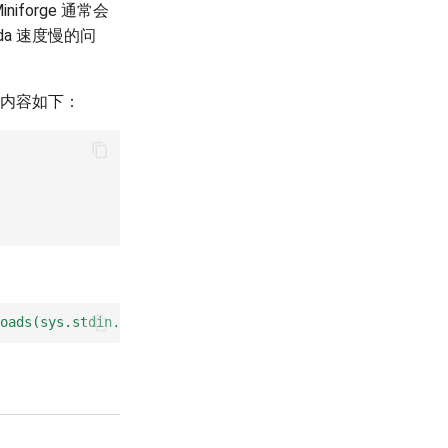
iforge 通常会
da 速度慢的问
内容如下：
oads(sys.stdin.read()); print(info['mirrored_channels'][