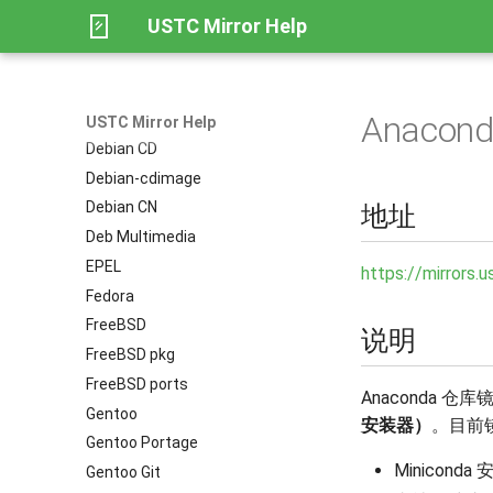
CentOS
USTC Mirror Help
CentOS Stream
CentOS Vault
Debian
Anacon
Debian Security
USTC Mirror Help
Debian CD
Debian-cdimage
Debian CN
地址
Deb Multimedia
EPEL
https://mirrors.
Fedora
FreeBSD
说明
FreeBSD pkg
FreeBSD ports
Anaconda 仓
Gentoo
安装器）
。目前
Gentoo Portage
Miniconda
Gentoo Git