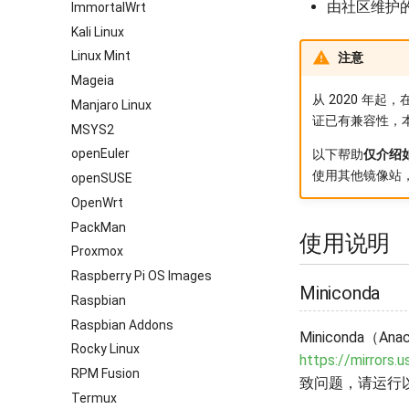
由社区维护的 c
ImmortalWrt
Kali Linux
Linux Mint
注意
Mageia
从 2020 年起
Manjaro Linux
证已有兼容性，本
MSYS2
openEuler
以下帮助
仅介绍如何
使用其他镜像站
openSUSE
OpenWrt
PackMan
使用说明
Proxmox
Raspberry Pi OS Images
Miniconda
Raspbian
Raspbian Addons
Miniconda（
Rocky Linux
https://mirrors.
RPM Fusion
致问题，请运行
Termux