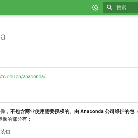
正在初始化
da
ustc.edu.cn/anaconda/
库镜像，
不包含商业使用需要授权的、由 Anaconda 公司维护的包（包
镜像的部分有：
 安装包