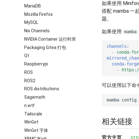
如果使用 Minifo
MariaDB
搭配 mamba 
Mozilla Firefox
题。
MySQL
Nix Channels
如果使用
mamba
NVIDIA Container 运行时库
channels
:
Packaging Gitea 打包
-
conda-for
Qt
mirrored_chan
Raspberrypi
conda-forge
-
https:/
ROS
ROS2
可以使用以下命
ROS distributions
Sagemath
mamba
config
n.wtf
Tailscale
相关链接
WinGet
WinGet 字体
官方主页
htt
XBMC/Kodi